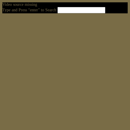
Video source missing
Type and Press “enter” to Search